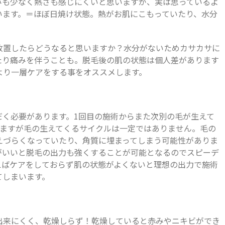
みも少なく熱さも感じにくいと思いますが、実は思っているよ
います。＝ほぼ日焼け状態。熱がお肌にこもっていたり、水分
放置したらどうなると思いますか？水分がないためカサカサに
たり痛みを伴うことも。脱毛後の肌の状態は個人差があります
より一層ケアをする事をオススメします。
だく必要があります。1回目の施術からまた次別の毛が生えて
いますが毛の生えてくるサイクルは一定ではありません。毛の
えづらくなっていたり、角質に埋まってしまう可能性がありま
がいいと脱毛の出力も強くすることが可能となるのでスピーデ
えばケアをしておらず肌の状態がよくないと理想の出力で施術
てしまいます。
出来にくく、乾燥しらず！乾燥していると赤みやニキビができ