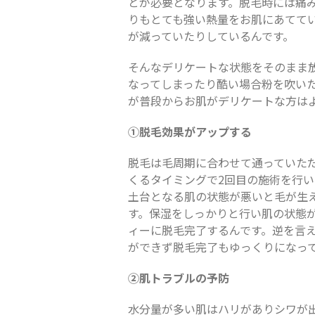
とが必要となります。脱毛時には痛
りもとても強い熱量をお肌にあてて
が減っていたりしているんです。
そんなデリケートな状態をそのまま
なってしまったり酷い場合粉を吹い
が普段からお肌がデリケートな方は
①脱毛効果がアップする
脱毛は毛周期に合わせて通っていた
くるタイミングで2回目の施術を行
土台となる肌の状態が悪いと毛が生
す。保湿をしっかりと行い肌の状態
ィーに脱毛完了するんです。逆を言
ができず脱毛完了もゆっくりになっ
②肌トラブルの予防
水分量が多い肌はハリがありシワが