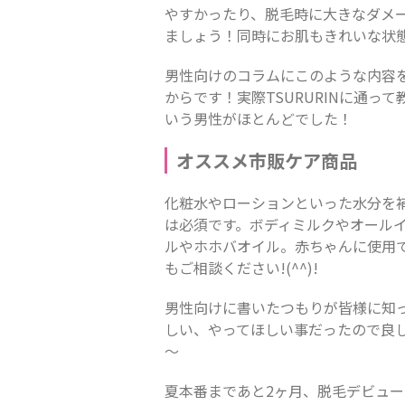
やすかったり、脱毛時に大きなダメ
ましょう！同時にお肌もきれいな状
男性向けのコラムにこのような内容
からです！実際TSURURINに通
いう男性がほとんどでした！
オススメ市販ケア商品
化粧水やローションといった水分を
は必須です。ボディミルクやオール
ルやホホバオイル。赤ちゃんに使用
もご相談ください!(^^)!
男性向けに書いたつもりが皆様に知っ
しい、やってほしい事だったので良
～
夏本番まであと2ヶ月、脱毛デビュ