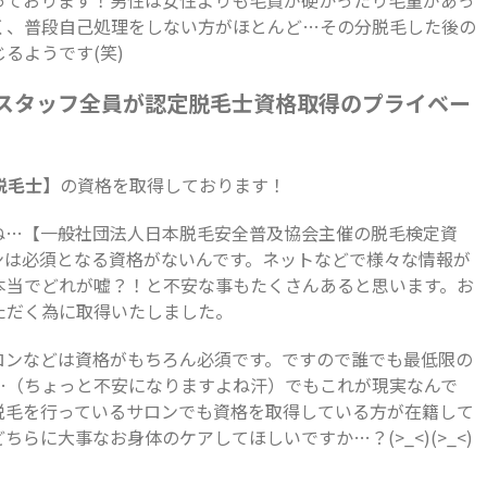
く、普段自己処理をしない方がほとんど…その分脱毛した後の
るようです(笑)
Nはスタッフ全員が認定脱毛士資格取得のプライベー
脱毛士】
の資格を取得しております！
ね…【一般社団法人日本脱毛安全普及協会主催の脱毛検定資
ンは必須となる資格がないんです。ネットなどで様々な情報が
本当でどれが嘘？！と不安な事もたくさんあると思います。お
ただく為に取得いたしました。
ロンなどは資格がもちろん必須です。ですので誰でも最低限の
…（ちょっと不安になりますよね汗）でもこれが現実なんで
脱毛を行っているサロンでも資格を取得している方が在籍して
らに大事なお身体のケアしてほしいですか…？(>_<)(>_<)