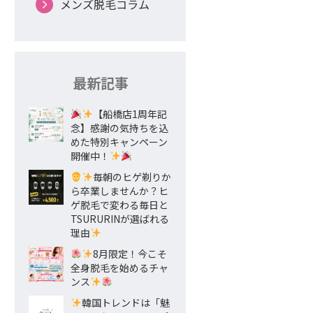
メンズ脱毛コラム
最新記事
【船橋店1周年記
念】感謝の気持ちを込
めた特別キャンペーン
開催中！
毎朝のヒゲ剃りか
ら卒業しませんか？ヒ
ゲ脱毛で変わる毎日と
TSURURINが選ばれる
理由
8月限定！今こそ
全身脱毛を始めるチャ
ンス
韓国トレンドは「魅