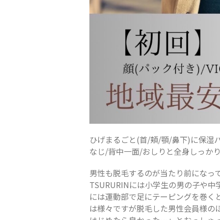
ひげまるごと(首/頬/顎/鼻下)に保湿
なじ/背中一面/おしりと全身しっか
男性も脱毛するのが当たり前になっ
TSURURINには小学生の男の子
には運動部で足にテーピングを巻く
は様々ですが脱毛した男性会員様の
はじめたら良かった…」とおっしゃ