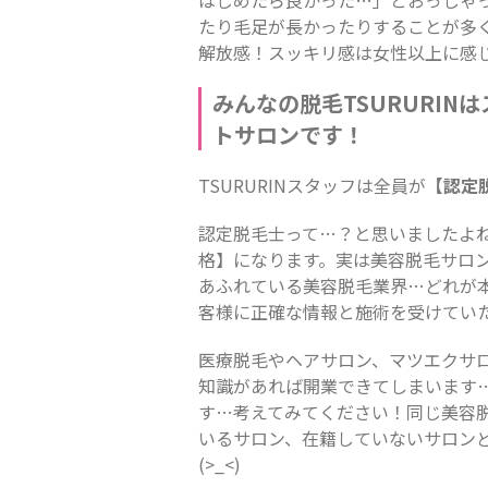
たり毛足が長かったりすることが多
解放感！スッキリ感は女性以上に感じ
みんなの脱毛TSURURI
トサロンです！
TSURURINスタッフは全員が
【認定
認定脱毛士って…？と思いましたよ
格】になります。実は美容脱毛サロ
あふれている美容脱毛業界…どれが
客様に正確な情報と施術を受けてい
医療脱毛やヘアサロン、マツエクサ
知識があれば開業できてしまいます
す…考えてみてください！同じ美容
いるサロン、在籍していないサロンどち
(>_<)