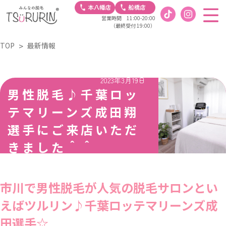
営業時間 11:00-20:00
（最終受付 19:00）
TOP
最新情報
2023年3月19日
男性脱毛♪千葉ロッ
テマリーンズ成田翔
選手にご来店いただ
きました＾＾
市川で男性脱毛が人気の脱毛サロンとい
えばツルリン♪千葉ロッテマリーンズ成
田選手☆