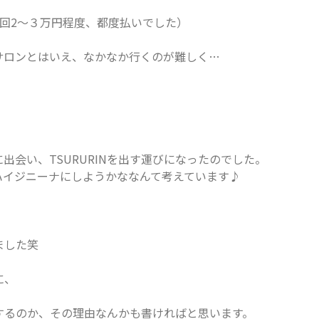
回2〜３万円程度、都度払いでした）
サロンとはいえ、なかなか行くのが難しく…
出会い、TSURURINを出す運びになったのでした。
ハイジニーナにしようかななんて考えています♪
ました笑
に、
するのか、その理由なんかも書ければと思います。