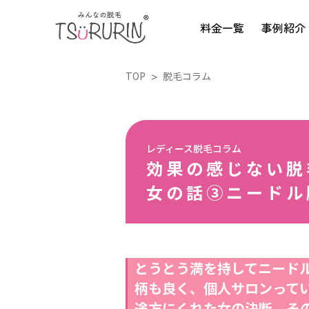
料金一覧
事例紹介
TOP
脱毛コラム
レディース脱毛コラム
効果の感じない脱
女の話③ニードル
とうとう満を持してニード
柄も良く、個人サロンって
途方にくれた女の決断。その