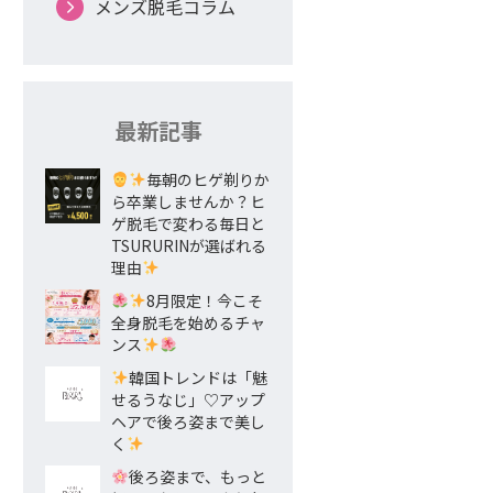
メンズ脱毛コラム
最新記事
毎朝のヒゲ剃りか
ら卒業しませんか？ヒ
ゲ脱毛で変わる毎日と
TSURURINが選ばれる
理由
8月限定！今こそ
全身脱毛を始めるチャ
ンス
韓国トレンドは「魅
せるうなじ」♡アップ
ヘアで後ろ姿まで美し
く
後ろ姿まで、もっと