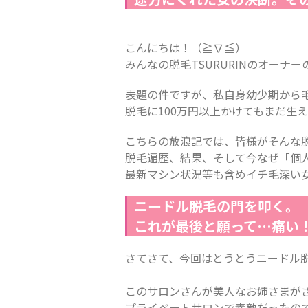
こんにちは！（≧∇≦）
みんなの脱毛TSURURINのオーナ
表題の件ですが、私自身幼少期から
脱毛に100万円以上かけてもまだ生
こちらの放浪記では、皆様がそんな
脱毛遍歴、結果、そして今なぜ「個
最新マシン状況等も含めイチ毛深い
ニードル脱毛の門を叩く。
これが最後と願って…痛い
さてさて、今回はとうとうニードル
このサロンさんが美人なお姉さまが
プライベートサロンで素敵だったの