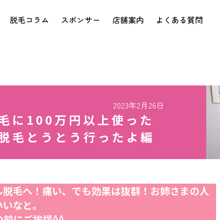
脱毛コラム
スポンサー
店舗案内
よくある質問
2023年2月26日
毛に100万円以上使った
脱毛とうとう行ったよ編
ル脱毛へ！痛い、でも効果は抜群！お姉さまの人
いいなと。
前にご挨拶^^