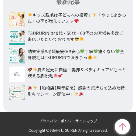
最新記事
キッズ脱毛は子どもへの投資！
「やってよかっ
た」の声が増えています
TSURURINは40代・50代・60代のお客様も多数ご
来店いただいております
効果実感‼地域最安値‼安心
丁寧
痛くない
全
身脱毛はTSURURINで決まりっ
夏の足元に自信！美脚＆ペディキュアがもっと
映える脚脱毛
【船橋店1周年記念】感謝の気持ちを込めた特
別キャンペーン開催中！
プライバシーポリシー
サイトマップ
Copyright ©合同会社 SUIREN All rights reserved.