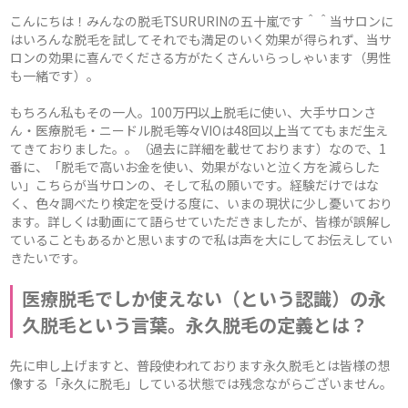
こんにちは！みんなの脱毛TSURURINの五十嵐です＾＾当サロンに
はいろんな脱毛を試してそれでも満足のいく効果が得られず、当サ
ロンの効果に喜んでくださる方がたくさんいらっしゃいます（男性
も一緒です）。
もちろん私もその一人。100万円以上脱毛に使い、大手サロンさ
ん・医療脱毛・ニードル脱毛等々VIOは48回以上当ててもまだ生え
てきておりました。。（過去に詳細を載せております）なので、1
番に、「脱毛で高いお金を使い、効果がないと泣く方を減らした
い」こちらが当サロンの、そして私の願いです。経験だけではな
く、色々調べたり検定を受ける度に、いまの現状に少し憂いており
ます。詳しくは動画にて語らせていただきましたが、皆様が誤解し
ていることもあるかと思いますので私は声を大にしてお伝えしてい
きたいです。
医療脱毛でしか使えない（という認識）の永
久脱毛という言葉。永久脱毛の定義とは？
先に申し上げますと、普段使われております永久脱毛とは皆様の想
像する「永久に脱毛」している状態では残念ながらございません。