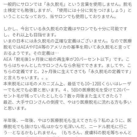
一般的にサロンでは「永久脱毛」という言葉を使用しません。脱毛
士検定でも勉強しますが、「使用には十分に気をつけましょう」と
いうことになっており、当サロンでも使用しておりません。
しかし、今出ている永久脱毛の定義はサロンでも十分に可能です
し、それ以上も目指せます。
いまの日本には永久脱毛の正確な定義はございません。なので医療
脱毛ではAEAやFDA等のアメリカの基準を用いて永久脱毛と言って
おるようです。その定義は…
AEA「脱毛後1ヶ月後に絵の再生率が20パーセント以下」です。こ
ちらはちゃんとしたサロンさんなら余裕でできます。ましてや、こ
ちらの定義ですと、2ヶ月後に生えてきても「永久脱毛の定義です」
と言えちゃいます。。。
本来脱毛には毛のメカニズム上、最低でも10−12回くらいはレーザ
ーでも光でも必要と思います。４、5回の医療脱毛を受けて20パー
セント毛が残っていたとしたら？数ヶ月後また生えてきたら？
最近、大手サロンさんの倒産で、やはり医療脱毛に流れる方も多い
と思います。
半年後、一年後、やはり医療脱毛も生えてきたら？私のように、医
療脱毛でも抜けない私はかなり毛深いんだ、ニードル脱毛に行こ
う…となるかもしれません。（もちろん、皮膚科の脱毛等ちゃんと