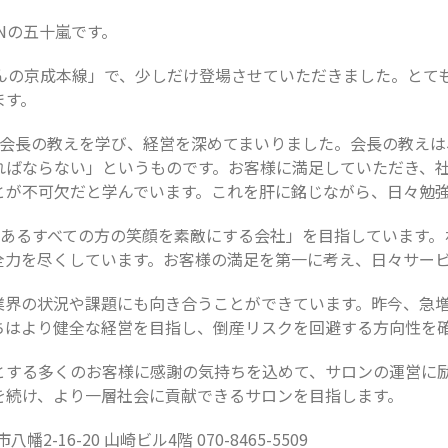
INの五十嵐です。
さんの京成本線」で、少しだけ登場させていただきました。とて
ます。
垣会長の教えを学び、経営を深めてまいりました。会長の教え
ればならない」というものです。お客様に満足していただき、
とが不可欠だと学んでいます。これを肝に銘じながら、日々勉
縁のあるすべての方の笑顔を素敵にする会社」を目指しています
全力を尽くしています。お客様の満足を第一に考え、日々サー
業界の状況や課題にも向き合うことができています。昨今、急
ちはより健全な経営を目指し、倒産リスクを回避する方向性を
とする多くのお客様に感謝の気持ちを込めて、サロンの運営に
を続け、より一層社会に貢献できるサロンを目指します。
2-16-20 山崎ビル4階 070-8465-5509