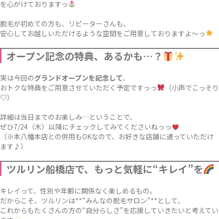
を心がけておりますっ
脱毛が初めての方も、リピーターさんも、
安心してお越しいただけるような空間をご用意しておりますよ〜っ
オープン記念の特典、あるかも…？
実は今回の
グランドオープンを記念して
、
おトクな特典をご用意させていただく予定ですっっ
（小声でこっそり
♡）
詳細は当日までのお楽しみ…ということで、
ぜひ7/24（木）以降にチェックしてみてくださいねっっ
（※本八幡本店との併用もOKなので、お好きな店舗に通っていただけ
ます♪）
ツルリン船橋店で、もっと気軽に“キレイ”を
キレイって、性別や年齢に関係なく楽しめるもの。
だからこそ、ツルリンは**“みんなの脱毛サロン”**として、
これからもたくさんの方の“自分らしさ”を応援していきたいと考えてい