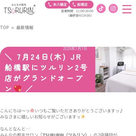
営業時間 11:00-20:00
（最終受付 19:00）
TOP
最新情報
2025年7月7日
＼ 7月24日(木) JR
船橋駅にツルリン2号
店がグランドオープ
ン
／
こんにちは〜っ
いつもご覧いただきありがとうございますっ♪
みなさまに嬉しいお知らせがございますっ
なんとなんと…
みんなの脱毛サロン「
TSURURIN（ツルリン）
」の2店舗目が、