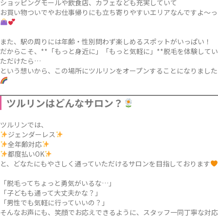
ショッピングモールや飲食店、カフェなども充実していて
お買い物ついでやお仕事帰りにも立ち寄りやすいエリアなんですよ〜っ
また、駅の周りには年齢・性別問わず楽しめるスポットがいっぱい！
だからこそ、**「もっと身近に」「もっと気軽に」**脱毛を体験してい
ただけたら…
という想いから、この場所にツルリンをオープンすることになりました
ツルリンはどんなサロン？
ツルリンでは、
ジェンダーレス
全年齢対応
都度払いOK
と、どなたにもやさしく通っていただけるサロンを目指しております
「脱毛ってちょっと勇気がいるな…」
「子どもも通って大丈夫かな？」
「男性でも気軽に行っていいの？」
そんなお声にも、笑顔でお応えできるように、スタッフ一同丁寧な対応