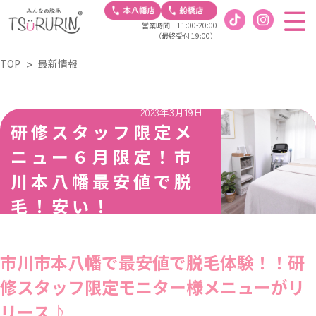
営業時間 11:00-20:00
（最終受付 19:00）
TOP
最新情報
2023年3月19日
研修スタッフ限定メ
ニュー６月限定！市
川本八幡最安値で脱
毛！安い！
市川市本八幡で最安値で脱毛体験！！研
修スタッフ限定モニター様メニューがリ
リース♪