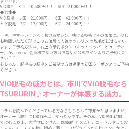
までです）
VIO脱毛 3回 10,500円！！ 6回 21,000円！！
◆男性◆
VIO脱毛 ３回 21,000円！ 6回 42,000円！！
ヒゲ脱毛 3回 12,000円！ 6回 24,000円！！
…や、やすーい！＞＜！抜けるマシン、抜ける技術はそのままに。少し
お時間いただく形でこのお値段で人気のツルリン の脱毛が試せちゃい
ます♪ご予約方法は、右上の予約ボタン（ホットペッパービューティ
ー）か、recruit会員様でない方はお電話か公式ラインよりご予約くだ
さい＾＾
もちろん、脱毛柱の脱毛をご希望の方は通常の初回クーポンよりご予約
ください！
VIO脱毛の威力とは。市川でVIO脱毛なら
TSURURIN♪オーナーが体感する威力。
コラムを読んでくださっている方ならもちろんご存知かと思いますが、
オーナーは脱毛に100万円以上使った女です。その私、VIO脱毛に関し
ては48回以上、大手サロンさん、医療脱毛（6回）、ニードルやってお
ります。そしてその時に諦めて残していたVラインからiラインにかけて