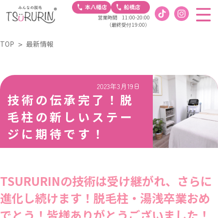
営業時間 11:00-20:00
（最終受付 19:00）
TOP
最新情報
2023年3月19日
技術の伝承完了！脱
毛柱の新しいステー
ジに期待です！
TSURURINの技術は受け継がれ、さらに
進化し続けます！脱毛柱・湯浅卒業おめ
でとう！皆様ありがとうございました！