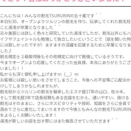
こんにちは！みんなの脱毛TSURURINの五十嵐です＾＾
本日9/30、オープンよりツルリンの脱毛を作り、伝承してくれた脱毛柱
こと湯浅が卒業となりました＾＾
元々美容には詳しく色々と研究していた湯浅でしたが、脱毛以外にもハ
イフやフェイシャルも勉強して独立したいということで（話を聞いた時
には寂しかったですが）ますますの活躍を応援するために卒業となりま
した♪
脱毛検定士２級取得後もその他検定に向けて勉強しているそうです。
今までオープンより応援してくださった会員様、本当にありがとうござ
いました！！
私からも深く御礼申し上げますm（__）m
お客様には寂しい思いをさせてしまうこと、今後への不安等ご心配おか
けしてしまうかもしれませんが、
脱毛柱からツルリンの脱毛を継承したエステ歴17年の山口、佐々木、
そして脱毛歴3年で店長経験もある吉越をむかえ、通いやすい、抜ける
脱毛はそのままに、さらにホスピタリティや技術、知識をさらに全員で
高めてさらに進化してまいりますので今後ともみんなの脱毛TSURURIN
をよろしくお願いいたします！
湯浅が新しいお店を出す際にはまた報告させていただきます＾＾