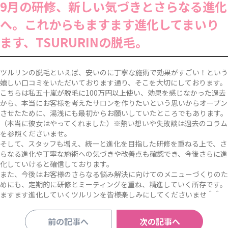
9月の研修、新しい気づきとさらなる進化
へ。これからもますます進化してまいり
ます、TSURURINの脱毛。
ツルリンの脱毛といえば、安いのに丁寧な施術で効果がすごい！という
嬉しい口コミをいただいております通り、そこを大切にしております。
こちらは私五十嵐が脱毛に100万円以上使い、効果を感じなかった過去
から、本当にお客様を考えたサロンを作りたいという思いからオープン
させたために、湯浅にも最初からお願いしていたところでもあります。
（本当に彼女はやってくれました）※熱い想いや失敗談は過去のコラム
を参照くださいませ。
そして、スタッフも増え、統一と進化を目指した研修を重ねる上で、さ
らなる進化や丁寧な施術への気づきや改善点も確認でき、今後さらに進
化していけると確信しております。
また、今後はお客様のさらなる悩み解決に向けてのメニューづくりのた
めにも、定期的に研修とミーティングを重ね、精進していく所存です。
ますます進化していくツルリンを皆様楽しみにしてくださいませ＾＾
前の記事へ
次の記事へ