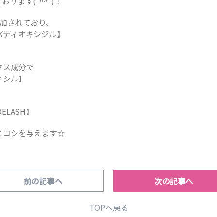
ります(*^^*)！
追加されており、
パディオキシジル】
クス成分で
キシル】
LASH】
とコシを与えます☆
前の記事へ
次の記事へ
TOPへ戻る