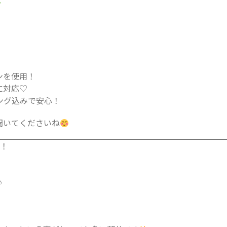
ンを使用！
に対応♡
ング込みで安心！
聞いてくださいね
ス！
♪