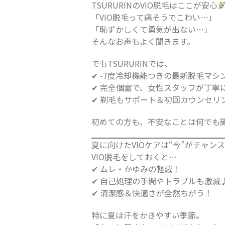
TSURURINのVIO脱毛はここが安心
「VIO脱毛って痛そうでこわい…」
「恥ずかしくて勇気が出ない…」
そんなお声もよく聞きます。
でもTSURURINでは、
✔ -7度冷却機能つきの最新脱毛マシ
✔ 完全個室で、女性スタッフが丁寧
✔ 剃毛もサポート＆初回カウンセリ
初めての方も、不安なことは何でも
夏に向けたVIOケアは“今”がチャン
VIO脱毛をしておくと…
✔ ムレ・かゆみの軽減！
✔ 自己処理の手間やトラブルも激減
✔ 清潔感＆快適さが全然ちがう！
特に夏は汗をかきやすい季節。