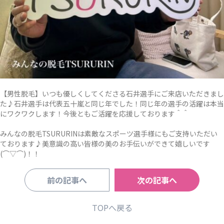
【男性脱毛】いつも優しくしてくださる石井選手にご来店いただきまし
た♪石井選手は代表五十嵐と同じ年でした！同じ年の選手の活躍は本当
にワクワクします！今後ともご活躍を応援しております＾＾
みんなの脱毛TSURURINは素敵なスポーツ選手様にもご支持いただい
ております♪美意識の高い皆様の美のお手伝いができて嬉しいです
(⌒▽⌒)！！
前の記事へ
次の記事へ
TOPへ戻る