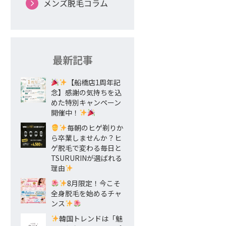
メンズ脱毛コラム
最新記事
【船橋店1周年記
念】感謝の気持ちを込
めた特別キャンペーン
開催中！
毎朝のヒゲ剃りか
ら卒業しませんか？ヒ
ゲ脱毛で変わる毎日と
TSURURINが選ばれる
理由
8月限定！今こそ
全身脱毛を始めるチャ
ンス
韓国トレンドは「魅