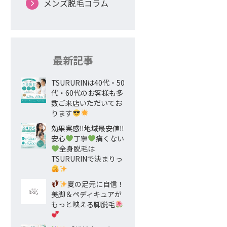
メンズ脱毛コラム
最新記事
TSURURINは40代・50
代・60代のお客様も多
数ご来店いただいてお
ります
効果実感‼地域最安値‼
安心
丁寧
痛くない
全身脱毛は
TSURURINで決まりっ
夏の足元に自信！
美脚＆ペディキュアが
もっと映える脚脱毛