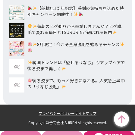
【船橋店1周年記念】感謝の気持ちを込めた特
別キャンペーン開催中！
毎朝のヒゲ剃りから卒業しませんか？ヒゲ脱
毛で変わる毎日とTSURURINが選ばれる理由
8月限定！今こそ全身脱毛を始めるチャンス
韓国トレンドは「魅せるうなじ」♡アップヘアで
後ろ姿まで美しく
後ろ姿まで、もっと好きになれる。人気急上昇中
の「うなじ脱毛」
プライバシーポリシー
サイトマップ
Copyright ©合同会社 SUIREN All rights reserved.