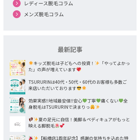
レディース脱毛コラム
メンズ脱毛コラム
最新記事
キッズ脱毛は子どもへの投資！
「やってよかっ
た」の声が増えています
TSURURINは40代・50代・60代のお客様も多数ご
来店いただいております
効果実感‼地域最安値‼安心
丁寧
痛くない
全
身脱毛はTSURURINで決まりっ
夏の足元に自信！美脚＆ペディキュアがもっと
映える脚脱毛
【船橋店1周年記念】感謝の気持ちを込めた特