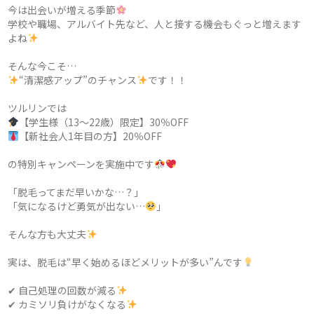
今は出会いが増える季節
学校や職場、アルバイト先など、人と接する機会もぐっと増えます
よね
そんな今こそ…
“清潔感アップ”のチャンス
です！！
ツルリンでは
【学生様（13～22歳）限定】30％OFF
【新社会人1年目の方】20％OFF
の特別キャンペーンを実施中です
「脱毛ってまだ早いかな…？」
「気になるけど勇気が出ない…
」
そんな方も大丈夫
実は、脱毛は“早く始めるほどメリットが多い”んです
✔ 自己処理の回数が減る
✔ カミソリ負けがなくなる