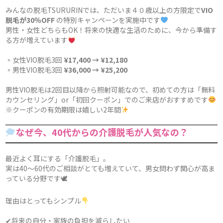
みんなの脱毛TSURURINでは、ただいま４０歳以上の方限定で
VIO
脱毛が30％OFF
の特別キャンペーンを実施中です
男性・女性どちらもOK！将来の快適な生活のために、今から準備す
る方が増えています
▫女性VIO脱毛3回
¥17,400 → ¥12,180
▫男性VIO脱毛3回
¥36,000 → ¥25,200
男性VIO脱毛は2回目以降から照射可能なので、初めての方は「無料
カウンセリング」or「初回クーポン」でのご来店がおすすめです
※クーポンの有効期限は嬉しい2年間
なぜ今、40代からの介護脱毛が人気なの？
最近よく耳にする「介護脱毛」。
実は40〜60代のご相談がとても増えていて、男女問わず関心が高ま
っている分野です🕊
理由はとってもシンプル
✔将来の自分・家族の負担を減らしたい