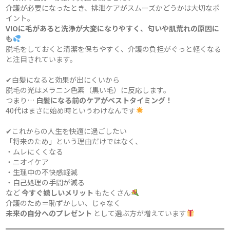
介護が必要になったとき、排泄ケアがスムーズかどうかは大切なポ
イント。
VIOに毛があると洗浄が大変になりやすく、匂いや肌荒れの原因に
も
脱毛をしておくと清潔を保ちやすく、介護の負担がぐっと軽くなる
と注目されています。
✔白髪になると効果が出にくいから
脱毛の光はメラニン色素（黒い毛）に反応します。
つまり…
白髪になる前のケアがベストタイミング！
40代はまさに始め時というわけなんです
✔これからの人生を快適に過ごしたい
「将来のため」という理由だけではなく、
・ムレにくくなる
・ニオイケア
・生理中の不快感軽減
・自己処理の手間が減る
など
今すぐ嬉しいメリット
もたくさん
介護のため＝恥ずかしい、じゃなく
未来の自分へのプレゼント
として選ぶ方が増えています