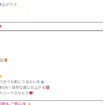
爆上がり
、
1回
付きでお肌にうるおいを
射OK！自然な眉に仕上がる
カバーできちゃう
不安もご安心を