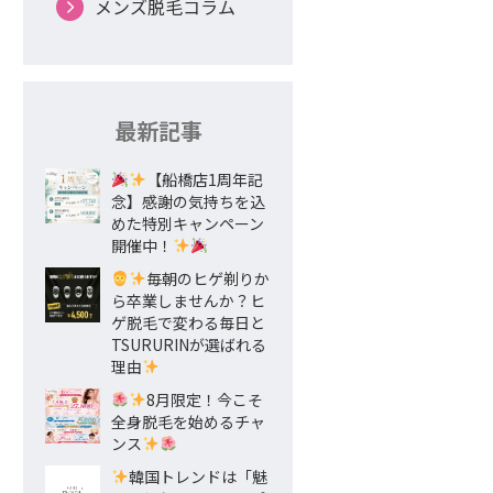
メンズ脱毛コラム
最新記事
【船橋店1周年記
念】感謝の気持ちを込
めた特別キャンペーン
開催中！
毎朝のヒゲ剃りか
ら卒業しませんか？ヒ
ゲ脱毛で変わる毎日と
TSURURINが選ばれる
理由
8月限定！今こそ
全身脱毛を始めるチャ
ンス
韓国トレンドは「魅