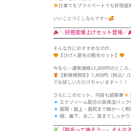
仕事でもプライベートでも好感度
いいことづくしなんです〜
＼好感度爆上げセット登場／
そんな方におすすめなのが、
【ひげ×眉毛の脱毛セット】
今なら…通常価格13,000円のところ
【新規様限定】7,400円（税込）/
でお試しいただけちゃいます〜！！
さらにこのセット、内容も超豪華
エクソソーム配合の高保湿パック
眉間・眉上・眉尻まで細か〜く照
頬、鼻下、あご、首までしっかり
「脱毛って痛そう…」そんな