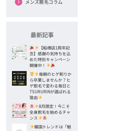
メンズ脱毛コラム
最新記事
【船橋店1周年記
念】感謝の気持ちを込
めた特別キャンペーン
開催中！
毎朝のヒゲ剃りか
ら卒業しませんか？ヒ
ゲ脱毛で変わる毎日と
TSURURINが選ばれる
理由
8月限定！今こそ
全身脱毛を始めるチャ
ンス
韓国トレンドは「魅