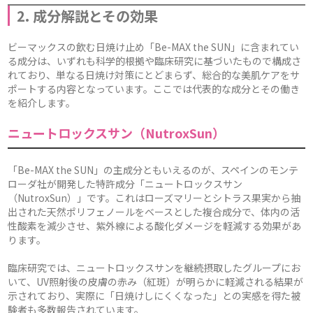
2. 成分解説とその効果
ビーマックスの飲む日焼け止め「Be-MAX the SUN」に含まれてい
る成分は、いずれも科学的根拠や臨床研究に基づいたもので構成さ
れており、単なる日焼け対策にとどまらず、総合的な美肌ケアをサ
ポートする内容となっています。ここでは代表的な成分とその働き
を紹介します。
ニュートロックスサン（NutroxSun）
「Be-MAX the SUN」の主成分ともいえるのが、スペインのモンテ
ローダ社が開発した特許成分「ニュートロックスサン
（NutroxSun）」です。これはローズマリーとシトラス果実から抽
出された天然ポリフェノールをベースとした複合成分で、体内の活
性酸素を減少させ、紫外線による酸化ダメージを軽減する効果があ
ります。
臨床研究では、ニュートロックスサンを継続摂取したグループにお
いて、UV照射後の皮膚の赤み（紅斑）が明らかに軽減される結果が
示されており、実際に「日焼けしにくくなった」との実感を得た被
験者も多数報告されています。