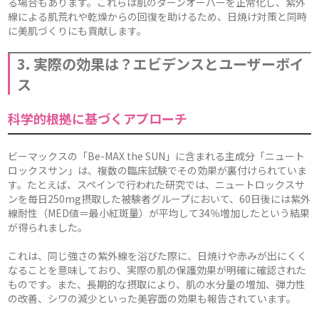
る場合もあります。これらは肌のターンオーバーを正常化し、紫外
線による肌荒れや乾燥からの回復を助けるため、日焼け対策と同時
に美肌づくりにも貢献します。
3. 実際の効果は？エビデンスとユーザーボイ
ス
科学的根拠に基づくアプローチ
ビーマックスの「Be-MAX the SUN」に含まれる主成分「ニュート
ロックスサン」は、複数の臨床試験でその効果が裏付けられていま
す。たとえば、スペインで行われた研究では、ニュートロックスサ
ンを毎日250mg摂取した被験者グループにおいて、60日後には紫外
線耐性（MED値＝最小紅斑量）が平均して34％増加したという結果
が得られました。
これは、同じ強さの紫外線を浴びた際に、日焼けや赤みが出にくく
なることを意味しており、実際の肌の保護効果が明確に確認された
ものです。また、長期的な摂取により、肌の水分量の増加、弾力性
の改善、シワの減少といった美容面の効果も報告されています。