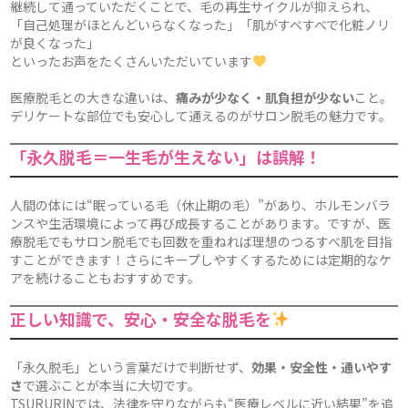
継続して通っていただくことで、毛の再生サイクルが抑えられ、
「自己処理がほとんどいらなくなった」「肌がすべすべで化粧ノリ
が良くなった」
といったお声をたくさんいただいています
医療脱毛との大きな違いは、
痛みが少なく・肌負担が少ない
こと。
デリケートな部位でも安心して通えるのがサロン脱毛の魅力です。
「永久脱毛＝一生毛が生えない」は誤解！
人間の体には“眠っている毛（休止期の毛）”があり、ホルモンバラ
ンスや生活環境によって再び成長することがあります。ですが、医
療脱毛でもサロン脱毛でも回数を重ねれば理想のつるすべ肌を目指
すことができます！さらにキープしやすくするためには定期的なケ
アを続けることもおすすめです。
正しい知識で、安心・安全な脱毛を
「永久脱毛」という言葉だけで判断せず、
効果・安全性・通いやす
さ
で選ぶことが本当に大切です。
TSURURINでは、法律を守りながらも“医療レベルに近い結果”を追