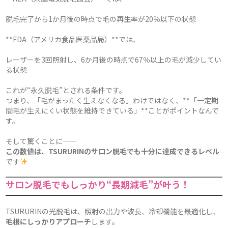
脱毛完了から1か月後の時点で毛の再生率が20％以下の状態
**FDA（アメリカ食品医薬品局）**では、
レーザーを3回照射し、6か月後の時点で67％以上の毛が減少してい
る状態
これが“永久脱毛”とされる条件です。
つまり、「毛がまったく生えなくなる」わけではなく、**「一定期
間毛が生えにくい状態を維持できている」**ことがポイントなんで
す。
そして驚くことに――
この数値は、TSURURINのサロン脱毛でも十分に達成できるレベル
です
サロン脱毛でもしっかり“長期減毛”が叶う！
TSURURINの光脱毛は、照射の出力や波長、冷却機能を最適化し、
毛根にしっかりアプローチ
します。