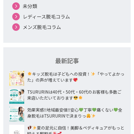
未分類
レディース脱毛コラム
メンズ脱毛コラム
最新記事
キッズ脱毛は子どもへの投資！
「やってよかっ
た」の声が増えています
TSURURINは40代・50代・60代のお客様も多数ご
来店いただいております
効果実感‼地域最安値‼安心
丁寧
痛くない
全
身脱毛はTSURURINで決まりっ
夏の足元に自信！美脚＆ペディキュアがもっと
映える脚脱毛