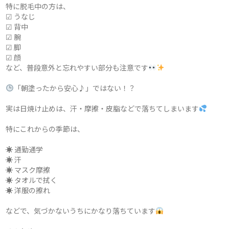
特に脱毛中の方は、
☑ うなじ
☑ 背中
☑ 腕
☑ 脚
☑ 顔
など、普段意外と忘れやすい部分も注意です
「朝塗ったから安心♪」ではない！？
実は日焼け止めは、汗・摩擦・皮脂などで落ちてしまいます
特にこれからの季節は、
☀ 通勤通学
☀ 汗
☀ マスク摩擦
☀ タオルで拭く
☀ 洋服の擦れ
などで、気づかないうちにかなり落ちています