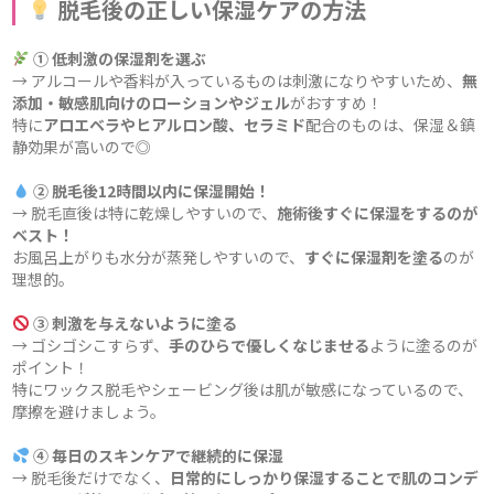
脱毛後の正しい保湿ケアの方法
① 低刺激の保湿剤を選ぶ
→ アルコールや香料が入っているものは刺激になりやすいため、
無
添加・敏感肌向けのローションやジェル
がおすすめ！
特に
アロエベラやヒアルロン酸、セラミド
配合のものは、保湿＆鎮
静効果が高いので◎
② 脱毛後12時間以内に保湿開始！
→ 脱毛直後は特に乾燥しやすいので、
施術後すぐに保湿をするのが
ベスト！
お風呂上がりも水分が蒸発しやすいので、
すぐに保湿剤を塗る
のが
理想的。
③ 刺激を与えないように塗る
→ ゴシゴシこすらず、
手のひらで優しくなじませる
ように塗るのが
ポイント！
特にワックス脱毛やシェービング後は肌が敏感になっているので、
摩擦を避けましょう。
④ 毎日のスキンケアで継続的に保湿
→ 脱毛後だけでなく、
日常的にしっかり保湿することで肌のコンデ