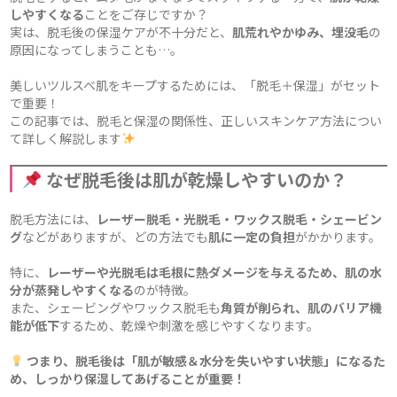
しやすくなる
ことをご存じですか？
実は、脱毛後の保湿ケアが不十分だと、
肌荒れやかゆみ、埋没毛
の
原因になってしまうことも…。
美しいツルスベ肌をキープするためには、「脱毛＋保湿」がセット
で重要！
この記事では、脱毛と保湿の関係性、正しいスキンケア方法につい
て詳しく解説します
なぜ脱毛後は肌が乾燥しやすいのか？
脱毛方法には、
レーザー脱毛・光脱毛・ワックス脱毛・シェービン
グ
などがありますが、どの方法でも
肌に一定の負担
がかかります。
特に、
レーザーや光脱毛は毛根に熱ダメージを与えるため、肌の水
分が蒸発しやすくなる
のが特徴。
また、シェービングやワックス脱毛も
角質が削られ、肌のバリア機
能が低下
するため、乾燥や刺激を感じやすくなります。
つまり、脱毛後は「肌が敏感＆水分を失いやすい状態」になるた
め、しっかり保湿してあげることが重要！