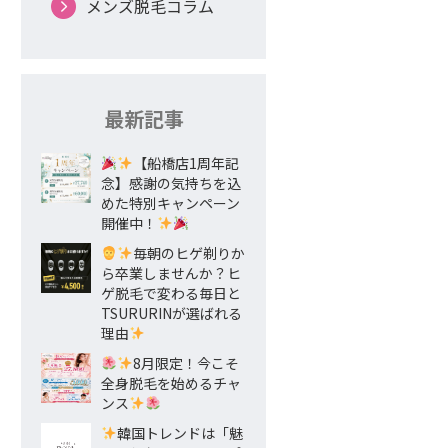
メンズ脱毛コラム
最新記事
【船橋店1周年記
念】感謝の気持ちを込
めた特別キャンペーン
開催中！
毎朝のヒゲ剃りか
ら卒業しませんか？ヒ
ゲ脱毛で変わる毎日と
TSURURINが選ばれる
理由
8月限定！今こそ
全身脱毛を始めるチャ
ンス
韓国トレンドは「魅