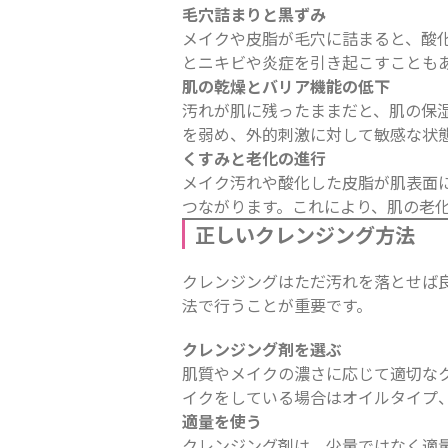
毛穴詰まりと黒ずみ
メイクや皮脂が毛穴に詰まると、酸
とニキビや炎症を引き起こすことも
肌の乾燥とバリア機能の低下
汚れが肌に残ったままだと、肌の保
を弱め、外的刺激に対して敏感な状
くすみと老化の進行
メイク汚れや酸化した皮脂が肌表面
つながります。これにより、肌の老
正しいクレンジング方法
クレンジングはただ汚れを落とせば
法で行うことが重要です。
クレンジング剤を選ぶ
肌質やメイクの濃さに応じて適切な
イクをしている場合はオイルタイプ
適量を使う
クレンジング剤は、少量ではなく適