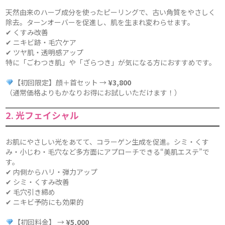
天然由来のハーブ成分を使ったピーリングで、古い角質をやさしく
除去。ターンオーバーを促進し、肌を生まれ変わらせます。
✔ くすみ改善
✔ ニキビ跡・毛穴ケア
✔ ツヤ肌・透明感アップ
特に「ごわつき肌」や「ざらつき」が気になる方におすすめです。
【初回限定】顔＋首セット →
¥3,800
（通常価格よりもかなりお得にお試しいただけます！）
2. 光フェイシャル
お肌にやさしい光をあてて、コラーゲン生成を促進。シミ・くす
み・小じわ・毛穴など多方面にアプローチできる“美肌エステ”で
す。
✔ 内側からハリ・弾力アップ
✔ シミ・くすみ改善
✔ 毛穴引き締め
✔ ニキビ予防にも効果的
【初回料金】 →
¥5,000