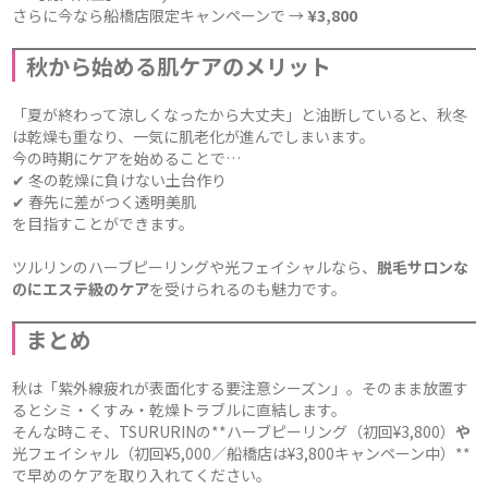
さらに今なら船橋店限定キャンペーンで →
¥3,800
秋から始める肌ケアのメリット
「夏が終わって涼しくなったから大丈夫」と油断していると、秋冬
は乾燥も重なり、一気に肌老化が進んでしまいます。
今の時期にケアを始めることで…
✔ 冬の乾燥に負けない土台作り
✔ 春先に差がつく透明美肌
を目指すことができます。
ツルリンのハーブピーリングや光フェイシャルなら、
脱毛サロンな
のにエステ級のケア
を受けられるのも魅力です。
まとめ
秋は「紫外線疲れが表面化する要注意シーズン」。そのまま放置す
るとシミ・くすみ・乾燥トラブルに直結します。
そんな時こそ、TSURURINの**ハーブピーリング（初回¥3,800）
や
光フェイシャル（初回¥5,000／船橋店は¥3,800キャンペーン中）**
で早めのケアを取り入れてください。