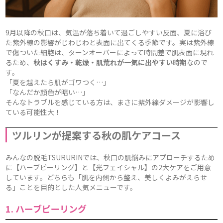
9月以降の秋口は、気温が落ち着いて過ごしやすい反面、夏に浴び
た紫外線の影響がじわじわと表面に出てくる季節です。実は紫外線
で傷ついた細胞は、ターンオーバーによって時間差で肌表面に現れ
るため、
秋はくすみ・乾燥・肌荒れが一気に出やすい時期
なので
す。
「夏を越えたら肌がゴワつく…」
「なんだか顔色が暗い…」
そんなトラブルを感じている方は、まさに紫外線ダメージが影響し
ている可能性大！
ツルリンが提案する秋の肌ケアコース
みんなの脱毛TSURURINでは、秋口の肌悩みにアプローチするため
に【ハーブピーリング】と【光フェイシャル】の2大ケアをご用意
しています。どちらも「肌を内側から整え、美しくよみがえらせ
る」ことを目的とした人気メニューです。
1. ハーブピーリング