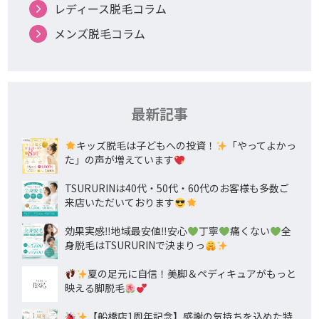
レディース脱毛コラム
メンズ脱毛コラム
最新記事
キッズ脱毛は子どもへの投資！
「やってよかっ
た」の声が増えています
TSURURINは40代・50代・60代のお客様も多数ご
来店いただいております
効果実感‼地域最安値‼安心
丁寧
痛くない
全
身脱毛はTSURURINで決まりっ
夏の足元に自信！美脚＆ペディキュアがもっと
映える脚脱毛
【船橋店1周年記念】感謝の気持ちを込めた特