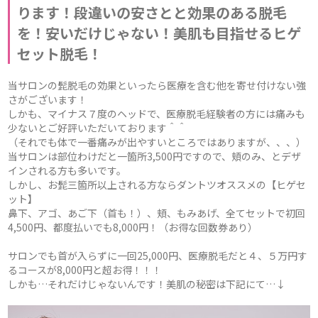
ります！段違いの安さとと効果のある脱毛
を！安いだけじゃない！美肌も目指せるヒゲ
セット脱毛！
当サロンの髭脱毛の効果といったら医療を含む他を寄せ付けない強
さがございます！
しかも、マイナス７度のヘッドで、医療脱毛経験者の方には痛みも
少ないとご好評いただいております＾＾
（それでも体で一番痛みが出やすいところではありますが、、、）
当サロンは部位わけだと一箇所3,500円ですので、頬のみ、とデザ
インされる方も多いです。
しかし、お髭三箇所以上される方ならダントツオススメの【ヒゲセ
ット】
鼻下、アゴ、あご下（首も！）、頬、もみあげ、全てセットで初回
4,500円、都度払いでも8,000円！（お得な回数券あり）
サロンでも首が入らずに一回25,000円、医療脱毛だと４、５万円す
るコースが8,000円と超お得！！！
しかも…それだけじゃないんです！美肌の秘密は下記にて…↓