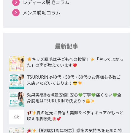
レディース脱毛コラム
メンズ脱毛コラム
最新記事
キッズ脱毛は子どもへの投資！
「やってよかっ
た」の声が増えています
TSURURINは40代・50代・60代のお客様も多数ご
来店いただいております
効果実感‼地域最安値‼安心
丁寧
痛くない
全
身脱毛はTSURURINで決まりっ
夏の足元に自信！美脚＆ペディキュアがもっと
映える脚脱毛
【船橋店1周年記念】感謝の気持ちを込めた特