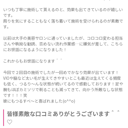
いつも丁寧に施術して貰えるのと、効果も出てきているのが嬉しい
です。
周りを気にすることもなく落ち着いて施術を受けられるのが素敵で
す。
以前は大手の美容サロンに通っていましたが、コロコロ変わる担当
さんや執拗な勧誘、否めない流れ作業感…に嫌気が差して、こちら
にお世話になるようになりました！
これからもお世話になります＾＾
今回で２回目の施術でしたが一回めでかなり効果が出ています！
VIOや脇など太い毛が生えてきやすいとこも最近は生えてくる頻度
も低く、つるり～んな状態が続いてるので感動しております！足や
腕もほぼカミソリで剃ることも減ってきて、向かう所敵なしな状態
です！！！笑
彼にもつるすべ～と喜ばれました(o^^o)
皆様素敵な口コミありがとうございます＾＾
♡