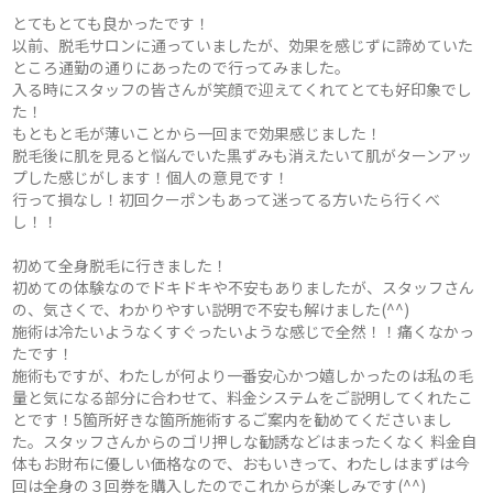
とてもとても良かったです！
以前、脱毛サロンに通っていましたが、効果を感じずに諦めていた
ところ通勤の通りにあったので行ってみました。
入る時にスタッフの皆さんが笑顔で迎えてくれてとても好印象でし
た！
もともと毛が薄いことから一回まで効果感じました！
脱毛後に肌を見ると悩んでいた黒ずみも消えたいて肌がターンアッ
プした感じがします！個人の意見です！
行って損なし！初回クーポンもあって迷ってる方いたら行くべ
し！！
初めて全身脱毛に行きました！
初めての体験なのでドキドキや不安もありましたが、スタッフさん
の、気さくで、わかりやすい説明で不安も解けました(^^)
施術は冷たいようなくすぐったいような感じで全然！！痛くなかっ
たです！
施術もですが、わたしが何より一番安心かつ嬉しかったのは私の毛
量と気になる部分に合わせて、料金システムをご説明してくれたこ
とです！5箇所好きな箇所施術するご案内を勧めてくださいまし
た。スタッフさんからのゴリ押しな勧誘などはまったくなく 料金自
体もお財布に優しい価格なので、おもいきって、わたしはまずは今
回は全身の３回券を購入したのでこれからが楽しみです(^^)