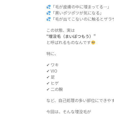
「毛が皮膚の中に埋まってる…」
「黒いポツポツが気になる」
「毛が出てこないのに触るとザラ
この状態、実は
“埋没毛（まいぼつもう）”
と呼ばれるものなんです
特に、
✔ ワキ
✔ VIO
✔ 足
✔ ヒゲ
✔ 二の腕
など、自己処理の多い部位にできや
今回は、そんな埋没毛が