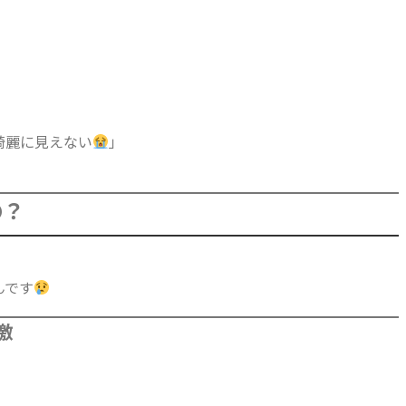
綺麗に見えない
」
の？
んです
激