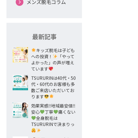
メンズ脱毛コラム
最新記事
キッズ脱毛は子ども
への投資！
「やって
よかった」の声が増え
ています
TSURURINは40代・50
代・60代のお客様も多
数ご来店いただいてお
ります
効果実感‼地域最安値‼
安心
丁寧
痛くない
全身脱毛は
TSURURINで決まりっ