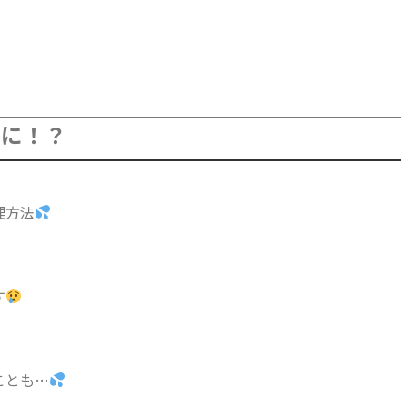
因に！？
理方法
す
ことも…