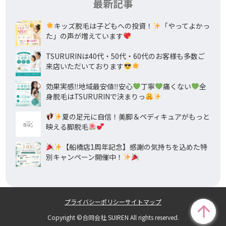
最新記事
キッズ脱毛は子どもへの投資！
「やってよかっ
た」の声が増えています
TSURURINは40代・50代・60代のお客様も多数ご
来店いただいております
効果実感‼地域最安値‼安心
丁寧
痛くない
全
身脱毛はTSURURINで決まりっ
夏の足元に自信！美脚＆ペディキュアがもっと
映える脚脱毛
【船橋店1周年記念】感謝の気持ちを込めた特
別キャンペーン開催中！
プライバシーポリシー
サイトマップ
Copyright ©合同会社 SUIREN All rights reserved.