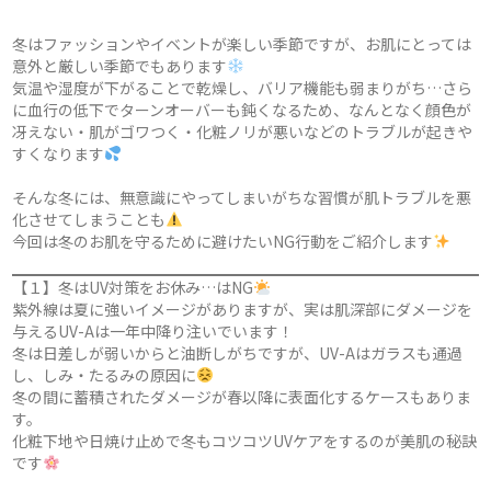
冬はファッションやイベントが楽しい季節ですが、お肌にとっては
意外と厳しい季節でもあります
気温や湿度が下がることで乾燥し、バリア機能も弱まりがち…さら
に血行の低下でターンオーバーも鈍くなるため、なんとなく顔色が
冴えない・肌がゴワつく・化粧ノリが悪いなどのトラブルが起きや
すくなります
そんな冬には、無意識にやってしまいがちな習慣が肌トラブルを悪
化させてしまうことも
今回は冬のお肌を守るために避けたいNG行動をご紹介します
【１】冬はUV対策をお休み…はNG
紫外線は夏に強いイメージがありますが、実は肌深部にダメージを
与えるUV-Aは一年中降り注いでいます！
冬は日差しが弱いからと油断しがちですが、UV-Aはガラスも通過
し、しみ・たるみの原因に
冬の間に蓄積されたダメージが春以降に表面化するケースもありま
す。
化粧下地や日焼け止めで冬もコツコツUVケアをするのが美肌の秘訣
です