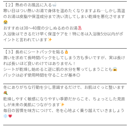
【２】熱めのお風呂に入る
寒い日はつい熱いお湯で身体を温めたくなりますよね…しかし高温
のお湯は皮脂や保湿成分まで洗い流してしまい乾燥を悪化させます
おすすめは38〜40度の少しぬるめのお湯
入浴後はできるだけ早く保湿ケアを！特に冬は入浴後5分以内がポ
イントと言われています
【３】長めにシートパックを貼る
潤いを求めて長時間パックをしてしまう方も多いですが、実は長け
れば長いほど良いわけではありません！
シートが乾燥し始めると逆に肌の水分を奪ってしまうことも
パックは必ず使用時間を守ることが基本◎
冬にありがちな行動を少し意識するだけで、お肌はぐっと整います
乾燥しやすく敏感になりやすい季節だからこそ、ちょっとした見直
しが未来の美肌につながります
毎日の習慣を味方につけて、冬を心地よく乗り越えていきましょう