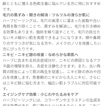
齢とともに増える色素沈着に悩んでいる方に特におすすめ
です。
毛穴の黒ずみ・開きの解消：ツルツルの滑らか肌に
ハーブピーリングは、毛穴の奥深くに溜まった皮脂や古い
角質を取り除くことで、黒ずみを解消し、毛穴を引き締め
る効果もあります。施術を繰り返すことで、毛穴の目立た
ないキメ細かい肌を実感できるようになります。頬や鼻周
りのザラつきが気になる方や、メイクのノリを改善したい
方にぴったりです。
ニキビ・ニキビ跡の改善：なめらかな素肌へ
ハーブに含まれる抗炎症成分が、ニキビの原因となるアク
ネ菌の増殖を抑え、炎症を沈静化させます。また、古い角
質の除去によって肌の再生を促進し、ニキビ跡の赤みや凹
凸を改善します。思春期のニキビから大人ニキビ、さらに
はニキビ跡に悩む方まで、幅広い肌トラブルに対応可能で
す。
エイジングケア効果：小じわやたるみをケア
ハーブピーリングには、コラーゲンやエラスチンの生成を
促す効果があり、肌に弾力とハリをもたらします。これに