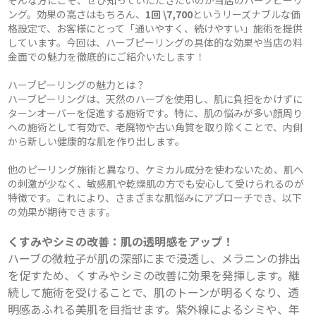
そんな方にこそ、ぜひ知っていただきたいのが当店のハーブピーリ
ング。効果の高さはもちろん、
1回 \7,700
というリーズナブルな価
格設定で、お客様にとって「通いやすく、続けやすい」施術を提供
しています。今回は、ハーブピーリングの具体的な効果や当店の料
金面での魅力を徹底的にご紹介いたします！
ハーブピーリングの魅力とは？
ハーブピーリングは、天然のハーブを使用し、肌に負担をかけずに
ターンオーバーを促進する施術です。特に、肌の悩みが多い顔周り
への施術として有効で、老廃物や古い角質を取り除くことで、内側
から新しい健康的な肌を作り出します。
他のピーリング施術と異なり、ケミカル成分を使わないため、肌へ
の刺激が少なく、敏感肌や乾燥肌の方でも安心して受けられるのが
特徴です。これにより、さまざまな肌悩みにアプローチでき、以下
の効果が期待できます。
くすみやシミの改善：肌の透明感をアップ！
ハーブの微粒子が肌の深部にまで浸透し、メラニンの排出
を促すため、くすみやシミの改善に効果を発揮します。継
続して施術を受けることで、肌のトーンが明るくなり、透
明感あふれる美肌を目指せます。紫外線によるシミや、年