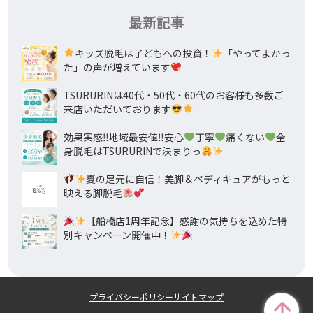
最新記事
キッズ脱毛は子どもへの投資！
「やってよかっ
た」の声が増えています
TSURURINは40代・50代・60代のお客様も多数ご
来店いただいております
効果実感‼地域最安値‼安心
丁寧
痛くない
全
身脱毛はTSURURINで決まりっ
夏の足元に自信！美脚＆ペディキュアがもっと
映える脚脱毛
【船橋店1周年記念】感謝の気持ちを込めた特
別キャンペーン開催中！
プライバシーポリシー
サイトマップ