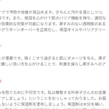
ア
ケアで予防や改善が見込めます。きちんと汚れを落としつつ、
事です。また、保湿を心がけて肌のバリア機能を保ち、適切な
り効果的な対策が可能になります。黒ずみのない透明感のある
ングでターンオーバーを正常化し、保湿オイルやバリアクリー
す
とが重要です。強くこすり過ぎると肌にダメージを与え、黒ず
に優しい洗い方を心がけることで、刺激を減らし黒ずみへのア
つ
みを防ぐために不可欠です。私は尊敬する叶恭子さんのお言葉
ケアしましょう」ということをおっしゃっておりました。お風
しないように保湿剤を塗布しましょう。保湿剤は水分を補い、