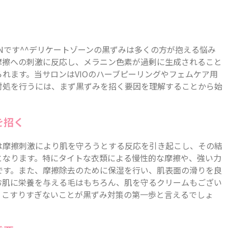
INです^^デリケートゾーンの黒ずみは多くの方が抱える悩み
摩擦への刺激に反応し、メラニン色素が過剰に生成されること
れます。当サロンはVIOのハーブピーリングやフェムケア用
対処を行うには、まず黒ずみを招く要因を理解することから始
を招く
は摩擦刺激により肌を守ろうとする反応を引き起こし、その結
となります。特にタイトな衣類による慢性的な摩擦や、強い力
です。また、摩擦除去のために保湿を行い、肌表面の滑りを良
お肌に栄養を与える毛はもちろん、肌を守るクリームもござい
、こすりすぎないことが黒ずみ対策の第一歩と言えるでしょ