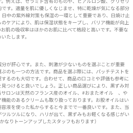
す。例えば、セラミド含有のものや、ヒアルロン酸、グリセリ
的です。適量を肌に優しくなじませ、特に乾燥が気になる部分
、日中の紫外線対策も保湿の一環として重要であり、日焼け止
らのケアにより、肌は保湿状態をキープし、バリア機能が向上
のお肌の吸収率はほかのお肌に比べて格段と高いです。不要な
めいたします。
成分が肝心です。また、刺激が少ないものを選ぶことが重要
選ぶのも一つの方法です。商品を選ぶ際には、パッチテストを
認するのも大切です。合わせて、商品の口コミや評価も参考に
を見つけると良いでしょう。正しい商品選びにより、黒ずみ対
当サロンは天然のフランス産のオイル、#おまたオイル 、や
ア機能のあるクリームも取り扱っております。お股オイルはい
美容液を使った私からすると今までで一番良いです。また、当
がツルツルになり、ハリが出て、黒ずみもお軽くなる感じがい
でかなりトーンアップしたスタッフもおります）