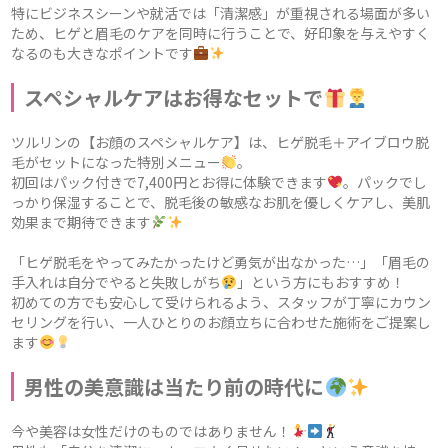
特にビジネスシーンや就活では「清潔感」が重視される場面が多い
ため、ヒゲと眉毛のケアを同時に行うことで、好印象を与えやすく
なるのも大きなポイントです
スペシャルケアはお得なセットで
ツルリンの【お顔のスペシャルケア】は、ヒゲ脱毛＋アイブロウ脱
毛がセットになった特別メニュー
。
初回はパック付きで7,400円とお得に体験できます
。パックでし
っかり保湿することで、脱毛後の敏感なお肌を優しくケアし、美肌
効果まで期待できます
「ヒゲ脱毛をやってみたかったけど勇気が出なかった…」「眉毛の
手入れは自分でやると失敗しがち
」という方にもおすすめ！
初めての方でも安心して受けられるよう、スタッフが丁寧にカウン
セリングを行い、一人ひとりのお顔立ちに合わせた施術をご提案し
ます
男性の美意識は当たり前の時代に
今や美容は女性だけのものではありません！