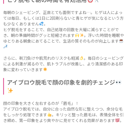
毎朝のシェービング、正直とても面倒ですよね…。ヒゲは人によっ
ては毎日、もしくは1日に2回剃らないと青ヒゲが気になるという方
も少なくありません
。
ヒゲ脱毛をすることで、自己処理の回数を大幅に減らすことがで
き、朝の準備時間がグッと短縮されます
。浮いた時間を睡眠や
ゆとりある朝食にあてることで、生活の質そのものが向上します
さらに、剃刀負けや肌荒れのリスクも軽減
。毎日のシェービング
による刺激が減るので、肌トラブルが改善し、より清潔感のある印
象に変わっていきます
アイブロウ脱毛で顔の印象を劇的チェンジ
顔の印象を大きく左右するのが「眉毛」！
アイブロウ脱毛では、自分に合った自然な形に整えつつ、余分な毛
をしっかり処理できます
。キリッと整った眉毛は、表情全体を引
き締め、第一印象をより爽やかに見せてくれる効果があります
。