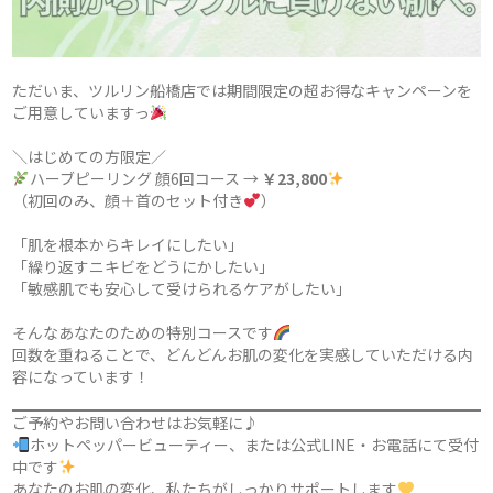
ただいま、ツルリン船橋店では期間限定の超お得なキャンペーンを
ご用意していますっ
＼はじめての方限定／
ハーブピーリング 顔6回コース →
￥23,800
（初回のみ、顔＋首のセット付き
）
「肌を根本からキレイにしたい」
「繰り返すニキビをどうにかしたい」
「敏感肌でも安心して受けられるケアがしたい」
そんなあなたのための特別コースです
回数を重ねることで、どんどんお肌の変化を実感していただける内
容になっています！
ご予約やお問い合わせはお気軽に♪
ホットペッパービューティー、または公式LINE・お電話にて受付
中です
あなたのお肌の変化、私たちがしっかりサポートします