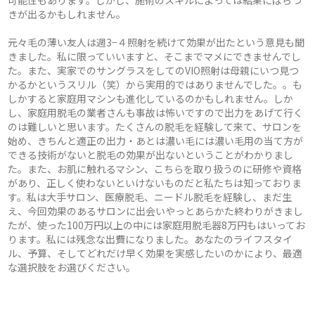
可能性もあります。しかし、施術のスキルによっては結果にばらつ
きが出るかもしれません。
元々毛の薄い友人は週3−４照射を続けて効果が出たという意見も聞
きました。私に限っていいますと、そこまでマメにできませんでし
た。また、実家でのサングラスをしてのVIO照射は母親にいつ見つ
かるかというスリル（笑）から実用的ではありませんでした。。も
しかすると家庭用マシンも進化しているのかもしれません。しか
し、家庭用脱毛の業者さんも事故は怖いですので出力をあげて行く
のは難しいと思います。たくさんの脱毛を経験して来て、サロンを
始め、きちんと適正の出力・あとは濃い毛には濃い毛用の当て方が
できる技術がないと脱毛の効果が出ないということがわかりまし
た。また、お肌に触れるマシン、こちらを取り扱うのに研修や資格
があり、正しく使わないといけないものだと私たちは知っておりま
す。私は大手サロン、医療脱毛、ニードル脱毛を経験し、まだ生
え、今回効果のあるサロンに出会いやっとあらかた終わりがきまし
たが、使った100万円以上の中には家庭用脱毛器8万円もはいってお
ります。私には残念な出費になりました。あなたのライフスタイ
ル、予算、そしてどれだけ早く効果を実感したいのかにより、最適
な選択肢をお選びください。