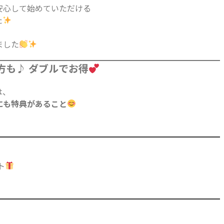
安心して始めていただける
た
ました
方も♪ ダブルでお得
は、
にも特典があること
ト