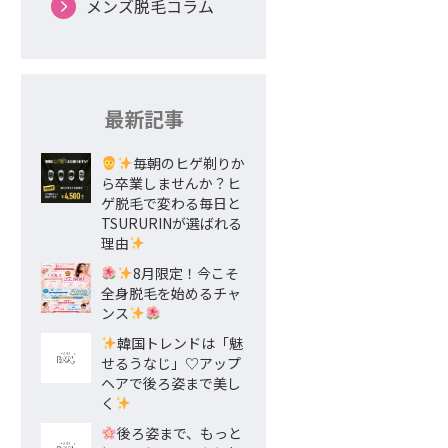
メンズ脱毛コラム
最新記事
毎朝のヒゲ剃りか
ら卒業しませんか？ヒ
ゲ脱毛で変わる毎日と
TSURURINが選ばれる
理由
8月限定！今こそ
全身脱毛を始めるチャ
ンス
韓国トレンドは「魅
せるうなじ」♡アップ
ヘアで後ろ姿まで美し
く
後ろ姿まで、もっと