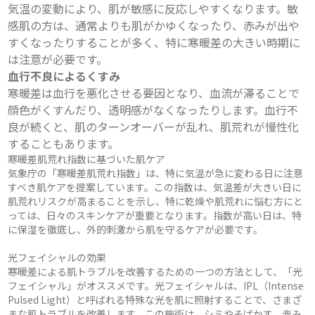
気温の変動により、肌が敏感に反応しやすくなります。敏
感肌の方は、通常よりも肌がかゆくなったり、赤みが出や
すくなったりすることが多く、特に寒暖差の大きい時期に
は注意が必要です。
血行不良によるくすみ
寒暖差は血行を悪化させる要因となり、血流が滞ることで
顔色がくすんだり、透明感がなくなったりします。血行不
良が続くと、肌のターンオーバーが乱れ、肌荒れが慢性化
することもあります。
寒暖差肌荒れ指数に基づいた肌ケア
気象庁の「寒暖差肌荒れ指数」は、特に気温が急に変わる日に注意
すべき肌ケアを提案しています。この指数は、気温差が大きい日に
肌荒れリスクが高まることを示し、特に乾燥や肌荒れに悩む方にと
っては、日々のスキンケアが重要となります。指数が高い日は、特
に保湿を徹底し、外的刺激から肌を守るケアが必要です。
光フェイシャルの効果
寒暖差による肌トラブルを改善するための一つの方法として、「光
フェイシャル」がオススメです。光フェイシャルは、IPL（Intense
Pulsed Light）と呼ばれる特殊な光を肌に照射することで、さまざ
まな肌トラブルを改善します。この施術は、シミやそばかす、赤み