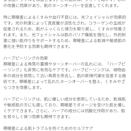
の改善に効果があり、肌のターンオーバーを促進してくれます。
特に寒暖差によるくすみや血行不良には、光フェイシャルが効果的
です。光の刺激によって真皮層が活性化され、コラーゲンの生成が
促進されるため、肌がふっくらと弾力を取り戻し、くすみが改善さ
れます。また、光フェイシャルは肌のバリア機能を強化し、外的刺
激に強い肌作りをサポートするため、寒暖差による乾燥や敏感肌の
悪化を予防する効果も期待できます。
ハーブピーリングの効果
寒暖差による角質の蓄積やターンオーバーの乱れには、「ハーブピ
ーリング」も非常に有効なケアです。ハーブピーリングは、植物由
来の成分を使用して古い角質を除去し、肌の新陳代謝を促進する施
術です。寒暖差によって乱れたターンオーバーを整え、くすみやざ
らつきを改善します。
ハーブピーリングは、肌に優しい成分を使用しているため、乾燥肌
や敏感肌の方にも適しており、寒暖差でダメージを受けた肌を優し
くケアできます。さらに、ハーブの成分には抗酸化作用があり、肌
を若々しく保つ効果も期待できます。
寒暖差による肌トラブルを防ぐためのセルフケア