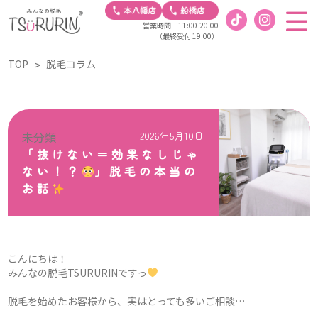
営業時間 11:00-20:00
（最終受付 19:00）
TOP
脱毛コラム
未分類
2026年5月10日
「抜けない＝効果なしじゃ
ない！？
」脱毛の本当の
お話
こんにちは！
みんなの脱毛TSURURINですっ
脱毛を始めたお客様から、実はとっても多いご相談…