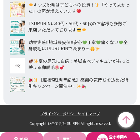
キッズ脱毛は子どもへの投資！
「やってよかっ
た」の声が増えています
TSURURINは40代・50代・60代のお客様も多数ご
来店いただいております
効果実感‼地域最安値‼安心
丁寧
痛くない
全
身脱毛はTSURURINで決まりっ
夏の足元に自信！美脚＆ペディキュアがもっと
映える脚脱毛
【船橋店1周年記念】感謝の気持ちを込めた特
別キャンペーン開催中！
プライバシーポリシー
サイトマップ
Copyright ©合同会社 SUIREN All rights reserved.
空き時間の
地図
電話